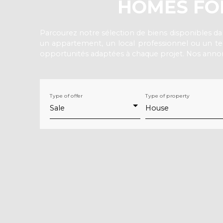
HOMES FOR
Parcourez notre sélection de biens disponibles da
un appartement, un local professionnel ou un te
opportunités adaptées à chaque projet. Nos annonc
Type of offer
Type of property
Sale
House