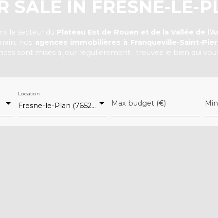
 SALE IN FRESNE-LE-PL
ns le secteur du
Plateau Est de Rouen et de la Vallée de l’A
rrain, nos
agences immobilières à Franqueville-Saint-Pier
es sont mises à jour régulièrement : trouvez le bien qui vou
Location
Max budget (€)
Min
Fresne-le-Plan (76520)