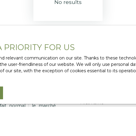
No results
A PRIORITY FOR US
d relevant communication on our site. Thanks to these technolog
 the user-friendliness of our website. We will only use personal 
 our site, with the exception of cookies essential to its operat
Do not miss
eams?
matching yo
le bien qui correspond
First name
fait normal : le marché
priétés se vendent ou se
Type of offer
Sale
ons que chaque projet est