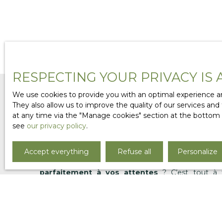
RESPECTING YOUR PRIVACY IS 
We use cookies to provide you with an optimal experience an
They also allow us to improve the quality of our services and
at any time via the ″Manage cookies″ section at the bottom of
Can't find
see
our privacy policy
.
the property of your dr
Accept everything
Refuse all
Personalize
Vous avez parcouru nos annonces sans trouver
parfaitement à vos attentes
? C’est tout à 
immobilier est dynamique, et de nombreuses pro
louent avant même d’être publiées en ligne.
Chez
Leconte & Leconte Immobilier
, nous sav