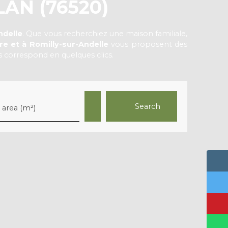
AN (76520)
ndelle
. Que vous recherchiez une maison familiale,
re et à Romilly-sur-Andelle
vous proposent des
s correspond en quelques clics.
Search
 area (m²)