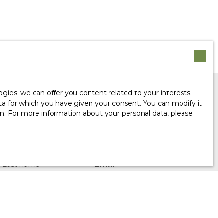
ies, we can offer you content related to your interests.
data for which you have given your consent. You can modify it
ion. For more information about your personal data, please
 any more properties
ur search!
Last name
Email
Type of property
Location
House
Fresne-le-Plan (76520)