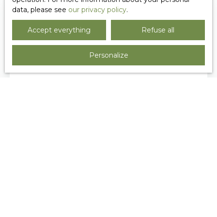
data, please see
our privacy policy
.
Accept everything
Refuse all
Personalize
LES ÉTAPES ESSENTIELLES POUR
RÉUSSIR SON PREMIER ACHAT
IMMOBILIER
Vous préparez votre premier achat immobilier ?
Découvrez les étapes indispensables pour
acheter en toute sérénité, éviter les erreurs les
plus fréquentes et réussir votre projet grâce à
l'accompagnement de nos conseillers locaux.
Tips for buying