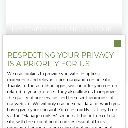
LES ÉTAPES ESSENTIELLES POUR
RÉUSSIR SON PREMIER ACHAT
IMMOBILIER
RESPECTING YOUR PRIVACY
Vous préparez votre premier achat immobilier ?
IS A PRIORITY FOR US
Découvrez les étapes indispensables pour
acheter en toute sérénité, éviter les erreurs les
We use cookies to provide you with an optimal
plus fréquentes et réussir votre projet grâce à
experience and relevant communication on our site.
l'accompagnement de nos conseillers locaux.
Thanks to these technologies, we can offer you content
related to your interests. They also allow us to improve
the quality of our services and the user-friendliness of
our website. We will only use personal data for which you
have given your consent. You can modify it at any time
via the ″Manage cookies″ section at the bottom of our
site, with the exception of cookies essential to its
operation. For more information about your personal