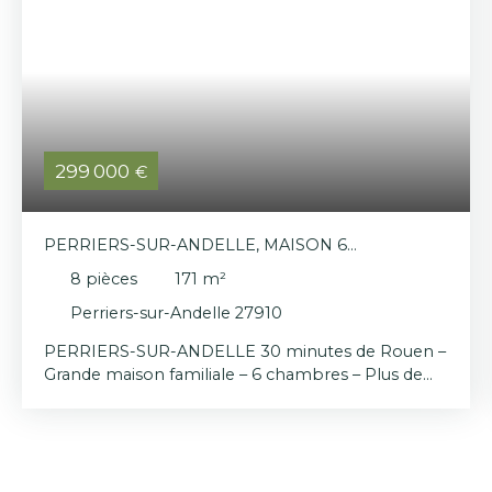
299 000
€
PERRIERS-SUR-ANDELLE, MAISON 6
CHAMBRES, 170 M²
8
pièces
171
m²
Perriers-sur-Andelle 27910
PERRIERS-SUR-ANDELLE 30 minutes de Rouen –
Grande maison familiale – 6 chambres – Plus de
170 m² habitables Vous recherchez une maison
capable d'accueillir toute votre famille sans faire
de compromis sur l'espace ? Cette propriété est
faite pour vous ! Située au cœur de Perriers-sur-
Andelle, à proximité immédiate des écoles,