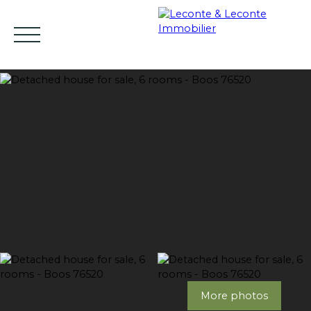
HOME
BUY
RENT
SELL
ESTIMATE YO
EN
Estimate
More photos