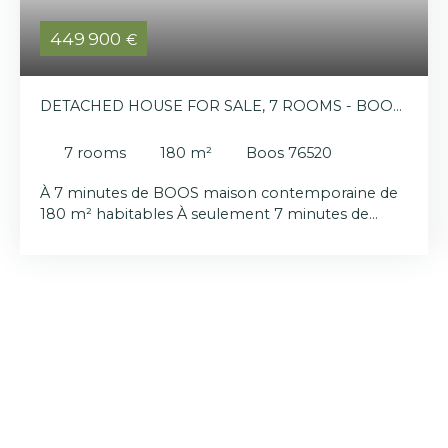
449 900
€
DETACHED HOUSE FOR SALE, 7 ROOMS - BOOS
76520
7
rooms
180
m²
Boos 76520
À 7 minutes de BOOS maison contemporaine de
180 m² habitables À seulement 7 minutes de
Boos 76520, découvrez cette maison familiale
récente de 180 m² habitables, édifiée en 2024,
offrant des prestations soignées et un cadre de vie
clé en main. Dès l’entrée, vous serez séduits par
un espace fonctionnel pensé pour le quotidien,
avec rangements intégrés, WC indépendants et
accès direct au garage attenant. La pièce de vie,
baignée de lumière, propose un bel espace séjour
ouvert sur une cuisine contemporaine aménagée
et équipée, aux finitions qualitatives. Fonctionnelle
et confortable, cette maison permet une