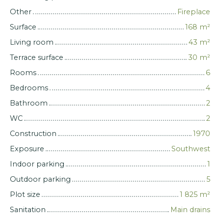
Other
Fireplace
Surface
168
m²
Living room
43
m²
Terrace surface
30
m²
Rooms
6
Bedrooms
4
Bathroom
2
WC
2
Construction
1970
Exposure
Southwest
Indoor parking
1
Outdoor parking
5
Plot size
1 825
m²
Sanitation
Main drains