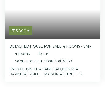
315 000
€
DETACHED HOUSE FOR SALE, 4 ROOMS - SAINT-
JACQUES-SUR-DARNÉTAL 76160
4
rooms
115
m²
Saint-Jacques-sur-Darnétal 76160
EN EXCLUSIVITE A SAINT JACQUES SUR
DARNETAL 76160 , MAISON RECENTE - 3
CHAMBRES - 115 m² HABITABLES Les + :
environnement , prestations qualitatives, 3
garages UN INTERIEUR FONCTIONNEL ET
LUMINEUX Rez-de-chaussée : - Séjour traversant -
Cuisine ouverte, aménagée et équipée - WC -
Dégagement vers garage Pour l’étage : - Pièce