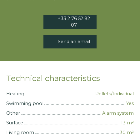
+33 2 76 52 82
07
Send an email
Technical characteristics
Heating
Pellets/Individual
Swimming pool
Yes
Other
Alarm system
Surface
113
m²
Living room
30
m²