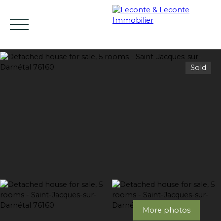
Sold
HOME
BUY
RENT
SELL
ESTIMATE YO
EN
Estimate
More photos