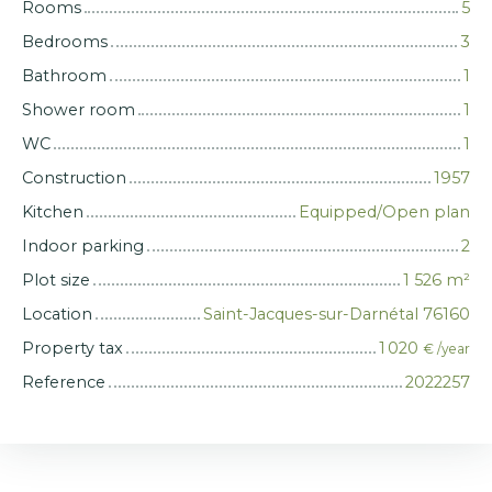
Rooms
5
Bedrooms
3
Bathroom
1
Shower room
1
WC
1
Construction
1957
Kitchen
Equipped/Open plan
Indoor parking
2
Plot size
1 526
m²
Location
Saint-Jacques-sur-Darnétal 76160
Property tax
1 020
€ /year
Reference
2022257