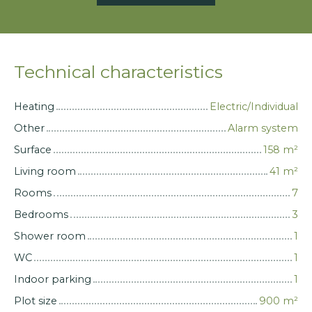
Technical characteristics
Heating
Electric/Individual
Other
Alarm system
Surface
158
m²
Living room
41
m²
Rooms
7
Bedrooms
3
Shower room
1
WC
1
Indoor parking
1
Plot size
900
m²