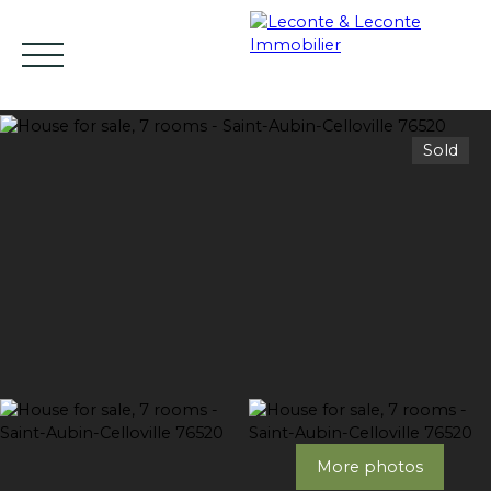
Sold
HOME
BUY
RENT
SELL
ESTIMATE YO
EN
Estimate
More photos