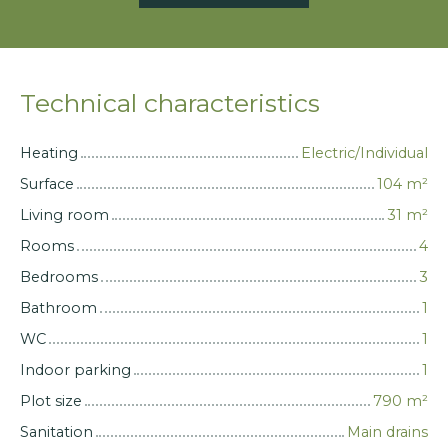
Technical characteristics
Heating
Electric/Individual
Surface
104
m²
Living room
31
m²
Rooms
4
Bedrooms
3
Bathroom
1
WC
1
Indoor parking
1
Plot size
790
m²
Sanitation
Main drains