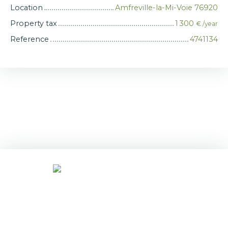
Location
Amfreville-la-Mi-Voie 76920
Property tax
1 300
€ /year
Reference
4741134