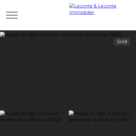
Sold
HOME
BUY
RENT
SELL
ESTIMATE YO
EN
Estimate