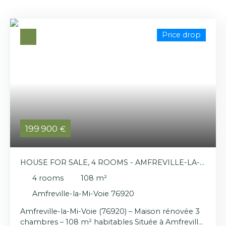
Price drop
199 900
€
HOUSE FOR SALE, 4 ROOMS - AMFREVILLE-LA-
MI-VOIE 76920
4
rooms
108
m²
Amfreville-la-Mi-Voie 76920
Amfreville-la-Mi-Voie (76920) – Maison rénovée 3
chambres – 108 m² habitables Située à Amfreville-