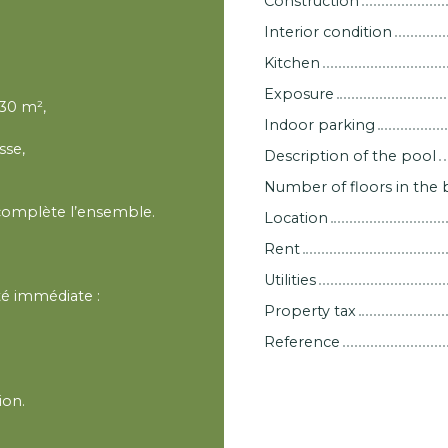
Construction
Interior condition
Kitchen
Exposure
 30 m²,
Indoor parking
sse,
Description of the pool
Number of floors in the 
 complète l’ensemble.
Location
Rent
Utilities
té immédiate :
Property tax
Reference
ion.