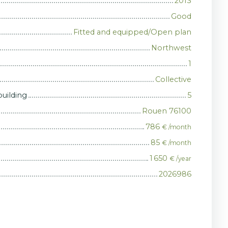
2013
Good
Fitted and equipped/Open plan
Northwest
1
Collective
building
5
Rouen 76100
786
€ /month
85
€ /month
1 650
€ /year
2026986