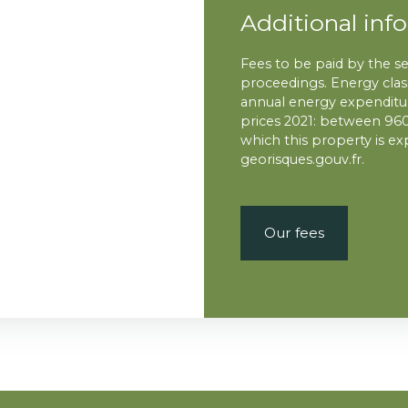
Additional inf
Fees to be paid by the s
proceedings. Energy clas
annual energy expenditur
prices 2021: between 960
which this property is ex
georisques.gouv.fr.
Our fees