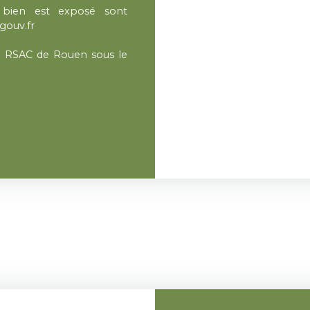
e bien est exposé sont
gouv.fr
au RSAC de Rouen sous le