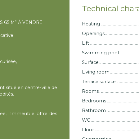
Technical chara
 65 M² À VENDRE
Heating
Openings
cative
Lift
Swimming pool
curisée,
Surface
Living room
Terrace surface
 situé en centre-ville de
Rooms
dités.
Bedrooms
Bathroom
sée, l’immeuble offre des
WC
Floor