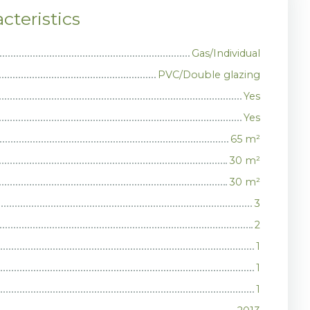
cteristics
Gas/Individual
PVC/Double glazing
Yes
Yes
65
m²
30
m²
30
m²
3
2
1
1
1