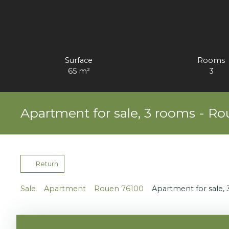
Surface
Rooms
65
m²
3
Apartment for sale, 3 rooms - R
Return
Sale
Apartment
Rouen 76100
Apartment for sale,