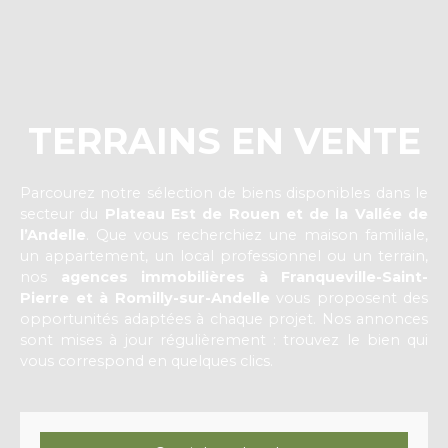
TERRAINS EN VENTE
Parcourez notre sélection de biens disponibles dans le
secteur du
Plateau Est de Rouen et de la Vallée de
l’Andelle
. Que vous recherchiez une maison familiale,
un appartement, un local professionnel ou un terrain,
nos
agences immobilières à Franqueville-Saint-
Pierre et à Romilly-sur-Andelle
vous proposent des
opportunités adaptées à chaque projet. Nos annonces
sont mises à jour régulièrement : trouvez le bien qui
vous correspond en quelques clics.