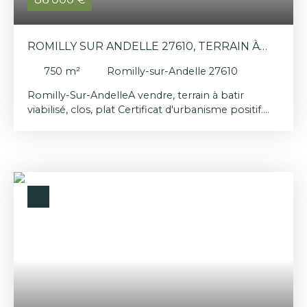
ROMILLY SUR ANDELLE 27610, TERRAIN À
BATIR 800M²
750
m²
Romilly-sur-Andelle 27610
Romilly-Sur-AndelleA vendre, terrain à batir
viabilisé, clos, plat Certificat d'urbanisme positif.
Romilly sur Andelle, ville dynamique, commerces,
écoles depuis la maternelle au collège, ramassage
pour lycée, 15 minutes A 13 (Paris) et 15 minutes
RN 14 (Cergy)Les informations sur les risques
auxquels ce bien est exposé sont disponibles sur
www. géorisques. gouv. frHonoraires charge
vendeurChristelle LAILLET-EI- Agent commercial
inscrit au Rsac d'Evreux sous le n°494978695