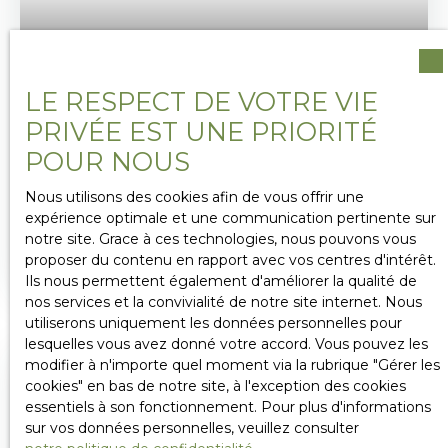
56 000
€
LE RESPECT DE VOTRE VIE
PRIVÉE EST UNE PRIORITÉ
SAINT JACQUES SUR DARNÉTAL 76160, À 10
POUR NOUS
MIN, TERRAIN DE 1600 M²
1 607
m²
Nous utilisons des cookies afin de vous offrir une
Saint-Jacques-sur-Darnétal 76160
expérience optimale et une communication pertinente sur
notre site. Grace à ces technologies, nous pouvons vous
TERRAIN CONSTRUCTIBLE – 1 600 m² – SECTEUR
proposer du contenu en rapport avec vos centres d'intérêt.
SAINT-JACQUES-SUR-DARNÉTAL (76160)En
Ils nous permettent également d'améliorer la qualité de
exclusivité, à seulement 10 minutes de Saint-
nos services et la convivialité de notre site internet. Nous
Jacques-sur-Darnétal, découvrez ce terrain
utiliserons uniquement les données personnelles pour
constructible de 1 600 m², offrant un cadre
lesquelles vous avez donné votre accord. Vous pouvez les
privilégié et une vue dégagée sur un vallon
modifier à n'importe quel moment via la rubrique ″Gérer les
verdoyant. LES ATOUTS DU BIEN- Belle superficie
cookies″ en bas de notre site, à l'exception des cookies
de 1 600 m²- Environnement calme et recherché-
essentiels à son fonctionnement. Pour plus d'informations
Vue imprenable sur la vallée- Terrain libre de
sur vos données personnelles, veuillez consulter
constructeur- Étude technique d’assainissement