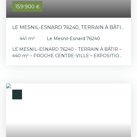
159 900
€
LE MESNIL-ESNARD 76240, TERRAIN À BÂTIR
440 M²
441
m²
Le Mesnil-Esnard 76240
LE MESNIL-ESNARD 76240 - TERRAIN À BÂTIR –
440 m² – PROCHE CENTRE-VILLE – EXPOSITION
SUD Les + : emplacement recherché – terrain plat
– belle exposition À proximité immédiate du
centre-ville, découvrez ce terrain à bâtir d’environ
450 m², idéal pour la réalisation de votre future
maison. Implanté dans un environnement
agréable, ce terrain bénéficie d’une exposition
plein Sud, garantissant une belle luminosité tout
au long de la journée. CARACTÉRISTIQUES -
Superficie : 440 m² environ - Terrain plat et de
forme rectangulaire - Proche toutes commodités
- Centre-ville URBANISME - Terrain non viabilisé -
Certificat d’urbanisme en cours - Libre de