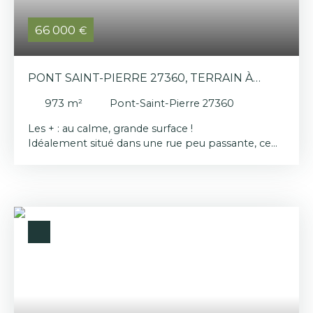
constructeur Les informations sur les risques
auxquels ce bien est exposé sont disponibles sur
66 000
€
le site Géorisques : www. georisques. gouv. fr
Honoraires charge vendeur. Gilles LECONTE - EI -
agent commercial inscrit au RSAC de Rouen sous
PONT SAINT-PIERRE 27360, TERRAIN À
le N°514172782.
BÂTIR D'UNE SURFACE DE 973 M²
973
m²
Pont-Saint-Pierre 27360
Les + : au calme, grande surface !
Idéalement situé dans une rue peu passante, ce
grand terrain d'une surface