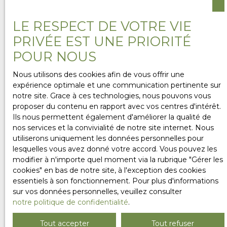
chaque projet est unique. C’est pourquoi nous vous
proposons de nous confier vos critères de recherche
LE RESPECT DE VOTRE VIE
via le formulaire ci-dessous. Que vous soyez à la
PRIVÉE EST UNE PRIORITÉ
recherche d’une
maison avec jardin
,
d’un
appartement lumineux
, d’un
terrain à bâtir
ou
POUR NOUS
même d’un
local professionnel
, nos
équipes de
Franqueville-Saint-Pierre (76520) et de Romilly-sur-
Nous utilisons des cookies afin de vous offrir une
Andelle (27610)
se mobilisent pour vous aider à
expérience optimale et une communication pertinente sur
trouver la perle rare.
notre site. Grace à ces technologies, nous pouvons vous
proposer du contenu en rapport avec vos centres d'intérêt.
En partageant vos besoins avec nous, vous bénéficiez
Ils nous permettent également d'améliorer la qualité de
d’un
accompagnement personnalisé
,
nos services et la convivialité de notre site internet. Nous
de
propositions ciblées
et parfois même d’un accès à
utiliserons uniquement les données personnelles pour
des
biens en avant-première
. Ne passez pas à côté de
lesquelles vous avez donné votre accord. Vous pouvez les
votre futur chez-vous !
modifier à n'importe quel moment via la rubrique ″Gérer les
cookies″ en bas de notre site, à l'exception des cookies
essentiels à son fonctionnement. Pour plus d'informations
sur vos données personnelles, veuillez consulter
notre politique de confidentialité
.
Ne manquez plus aucun
Tout accepter
Tout refuser