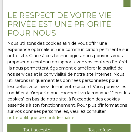
chaque projet est unique. C’est pourquoi nous vous
proposons de nous confier vos critères de recherche
LE RESPECT DE VOTRE VIE
via le formulaire ci-dessous. Que vous soyez à la
PRIVÉE EST UNE PRIORITÉ
recherche d’une
maison avec jardin
,
d’un
appartement lumineux
, d’un
terrain à bâtir
ou
POUR NOUS
même d’un
local professionnel
, nos
équipes de
Franqueville-Saint-Pierre (76520) et de Romilly-sur-
Nous utilisons des cookies afin de vous offrir une
Andelle (27610)
se mobilisent pour vous aider à
expérience optimale et une communication pertinente sur
trouver la perle rare.
notre site. Grace à ces technologies, nous pouvons vous
proposer du contenu en rapport avec vos centres d'intérêt.
En partageant vos besoins avec nous, vous bénéficiez
Ils nous permettent également d'améliorer la qualité de
d’un
accompagnement personnalisé
,
nos services et la convivialité de notre site internet. Nous
de
propositions ciblées
et parfois même d’un accès à
utiliserons uniquement les données personnelles pour
des
biens en avant-première
. Ne passez pas à côté de
lesquelles vous avez donné votre accord. Vous pouvez les
votre futur chez-vous !
modifier à n'importe quel moment via la rubrique ″Gérer les
cookies″ en bas de notre site, à l'exception des cookies
essentiels à son fonctionnement. Pour plus d'informations
sur vos données personnelles, veuillez consulter
notre politique de confidentialité
.
Ne manquez plus aucun
Tout accepter
Tout refuser