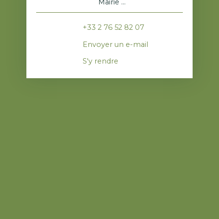
Mairie
76520 Franqueville-Saint-Pierre
+33 2 76 52 82 07
Envoyer un e-mail
S'y rendre