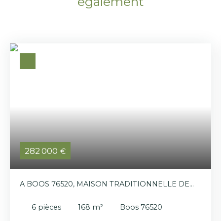
également
282 000
€
A BOOS 76520, MAISON TRADITIONNELLE DE
168M² HABITABLES
6
pièces
168
m²
Boos 76520