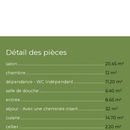
Détail des pièces
salon
20.45 m²
chambre
12 m²
dépendance - WC Indépendant
11.20 m²
salle de douche
6.40 m²
entrée
8.65 m²
séjour - Avec une cheminée insert
32 m²
cuisine
14.70 m²
cellier
2.20 m²