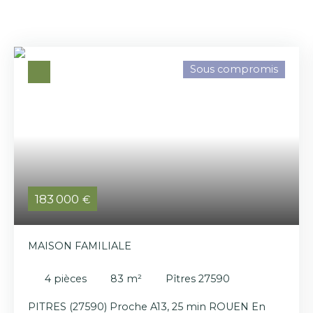
Sous compromis
183 000
€
MAISON FAMILIALE
4
pièces
83
m²
Pîtres 27590
PITRES (27590) Proche A13, 25 min ROUEN En