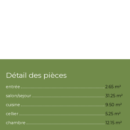
Détail des pièces
entrée
2.65 m²
salon/sejour
31.25 m²
cuisine
9.50 m²
cellier
5.25 m²
chambre
12.15 m²