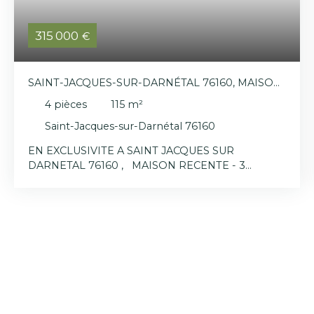
315 000
€
SAINT-JACQUES-SUR-DARNÉTAL 76160, MAISON
INDIVIDUELLE 115M²
4
pièces
115
m²
Saint-Jacques-sur-Darnétal 76160
EN EXCLUSIVITE A SAINT JACQUES SUR
DARNETAL 76160 , MAISON RECENTE - 3
CHAMBRES - 115 m² HABITABLES Les + :
environnement , prestations qualitatives, 3
garages UN INTERIEUR FONCTIONNEL ET
LUMINEUX Rez-de-chaussée : - Séjour traversant -
Cuisine ouverte, aménagée et équipée - WC -
Dégagement vers garage Pour l’étage : - Pièce
palière ( salon d'étage, bureau.. ) - Suite parentale -
2 chambres - Salle de douche - WC PRESTATIONS
ET CONFORT - Salle de bains et salle de douche
neuves - volets roulants électriques, portail