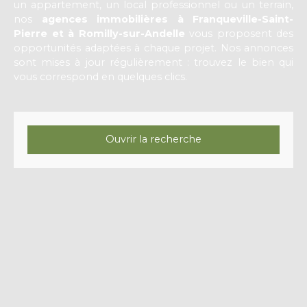
un appartement, un local professionnel ou un terrain,
nos
agences immobilières à Franqueville-Saint-
Pierre et à Romilly-sur-Andelle
vous proposent des
opportunités adaptées à chaque projet. Nos annonces
sont mises à jour régulièrement : trouvez le bien qui
vous correspond en quelques clics.
Ouvrir la recherche
Type d'offre
Vente
Type de bien
Immeuble
Localisation