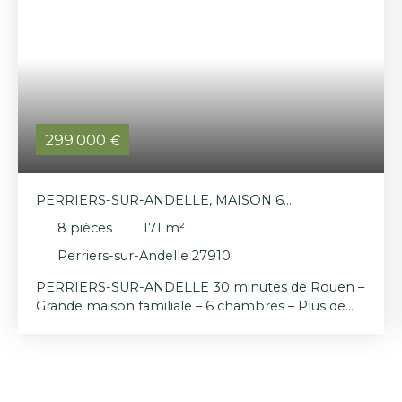
299 000
€
PERRIERS-SUR-ANDELLE, MAISON 6
CHAMBRES, 170 M²
8
pièces
171
m²
Perriers-sur-Andelle 27910
PERRIERS-SUR-ANDELLE 30 minutes de Rouen –
Grande maison familiale – 6 chambres – Plus de
170 m² habitables Vous recherchez une maison
capable d'accueillir toute votre famille sans faire
de compromis sur l'espace ? Cette propriété est
faite pour vous ! Située au cœur de Perriers-sur-
Andelle, à proximité immédiate des écoles,